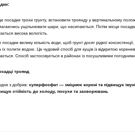
адки:
це посадки трохи грунту, встановити троянду у вертикальному положен
агаючись ущільнювати шари, що насипаються. Потім місце посадки
гається висока вологість.
е посадки велику кількість води, щоб грунт досяг рідкої консистенці
 їх полити водою. Це чудовий спосіб для кущів із відкритою корен
ється. Спосіб застосовується в районах із посушливими погодним
осадці троянд
одне з добрив:
суперфосфат — зміцнює корені та підвищує імуні
ищує стійкість до холоду, посухи та захворювань