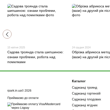
15 квітня 2025
24 грудня 2024
Садова троянда стала шипшиною:
Обрізка абрикоса мето
ознаки проблеми, робота над
(вази) на другий рік пі
помилками
Каталог
Саджанці троянд
rpark.in.ua© 2026
Саджанці гортензій
Приймаємо до оплати
Саджанці плодових
Саджанці ягідних