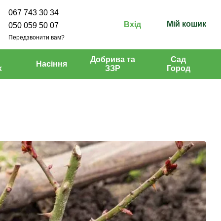
067 743 30 34
Мій кошик
Вхід
050 059 50 07
Передзвонити вам?
Добрива та
Сад
Насіння
х
ЗЗР
Город