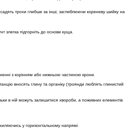
 садять трохи глибше за інші, заглиблюючи кореневу шийку на
нт злегка підгорніть до основи куща.
ткненні з корінням або нижньою частиною крони.
анцію вносять глину та органіку (троянди люблять глинистий
льки в ній можуть залишитися хвороби, а поживних елементів
дхиляючись у горизонтальному напрямі.