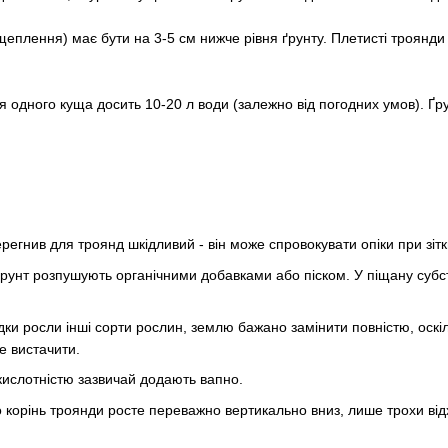
щеплення) має бути на 3-5 см нижче рівня ґрунту. Плетисті троянди
я одного куща досить 10-20 л води (залежно від погодних умов). Ґру
ерегнив для троянд шкідливий - він може спровокувати опіки при зі
рунт розпушують органічними добавками або піском. У піщану субст
дки росли інші сорти рослин, землю бажано замінити повністю, оскі
е вистачити.
кислотністю зазвичай додають вапно.
о корінь троянди росте переважно вертикально вниз, лише трохи ві