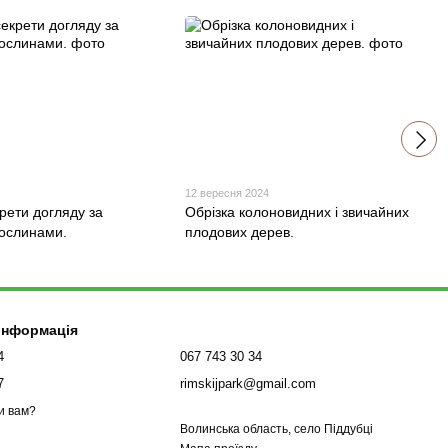
12 вересня 2024
рети догляду за
Обрізка колоновидних і звичайних
ослинами.
плодових дерев.
 інформація
4
067 743 30 34
7
rimskijpark@gmail.com
и вам?
Волинська область, село Піддубці