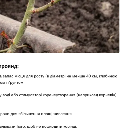
троянд:
а запас місця для росту (в діаметрі не менше 40 см, глибиною
ком і ґрунтом.
у воді або стимуляторі коренеутворення (наприклад корневін)
сторони для збільшення площі живлення.
влювати його, щоб не пошкодити корінці.