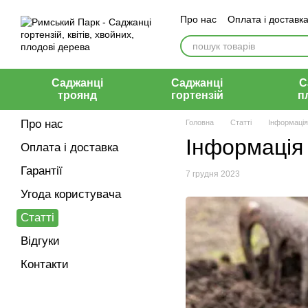
Перейти до основного контенту
Про нас
Оплата і доставк
Відгуки
Контакти
Саджанці
Саджанці
С
троянд
гортензій
п
Про нас
Головна
Статті
Інформація
Інформація 
Оплата і доставка
Гарантії
7 грудня 2023
Угода користувача
Статті
Відгуки
Контакти