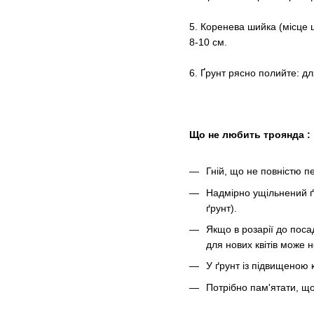
5. Коренева шийка (місце 
8-10 см.
6. Ґрунт рясно полийте: дл
Що не любить троянда :
Гній, що не повністю п
Надмірно ущільнений ґ
ґрунт).
Якщо в розарії до поса
для нових квітів може н
У ґрунт із підвищеною 
Потрібно пам'ятати, щ