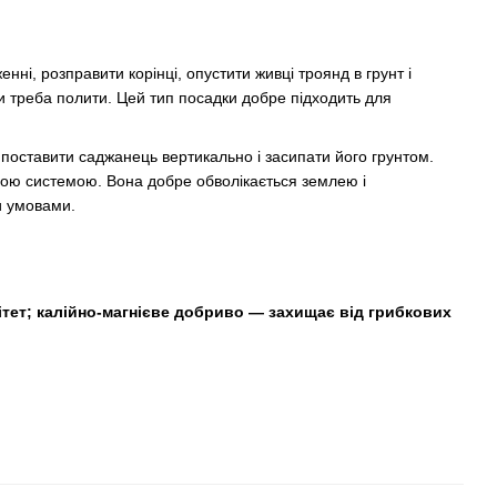
ні, розправити корінці, опустити живці троянд в грунт і
 треба полити. Цей тип посадки добре підходить для
ї, поставити саджанець вертикально і засипати його грунтом.
евою системою. Вона добре обволікається землею і
и умовами.
тет;
калійно-магнієве добриво — захищає від грибкових