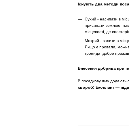
Існують два методи пос
Сухий - насипати в міс
присипати землею, нам
місцевості, де спостері
Мокрий - залити в місц
Якщо є провали, можна
троянда добре прижива
Внесення добрива при п
В посадкову яму додають 
хвороб;
Екоплант — підв