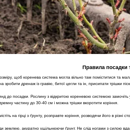
Правила посадки 
розміру, щоб коренева система могла вільно там поміститися та мал
а зробити дренаж із гравію, битої цегли та ін, присипати трішки піс
оянд до посадки. Рослину з відкритою кореневою системою замочіть 
дземну частину до 30-40 см і можна трішки вкоротити коріння.
стіть на гірці з ґрунту, розправте коріння, розводячи його в різні 
ди землею, акуратно ущільнюючи ґрунт. Не слід ногами з силою вда