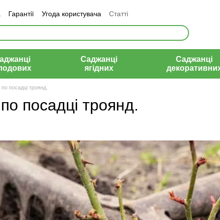
а
Гарантії
Угода користувача
Статті
аджанці
Саджанці
Саджанці
лодових
ягідних
декоративни
 по посадці троянд.
по посадці троянд.