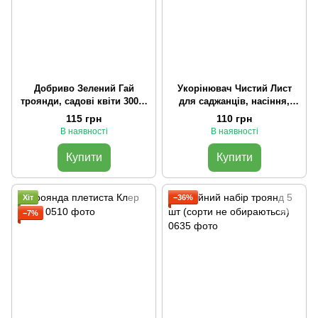
Добриво Зелений Гай
Укорінювач Чистий Лист
троянди, садові квіти 300 г,
для саджанців, насіння,
оригінал
розсади 300 г
115 грн
110 грн
В наявності
В наявності
Купити
Купити
Хіт
−36%
−7%