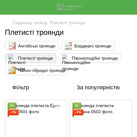
Саджанці троянд
Плетисті троянди
Плетисті троянди
Англійські троянди
Бордюрні троянди
Плетисті троянди
Півонієподібні троянди
Чайно-гібридні троянди
Фільтр
За популярністю
Хіт
Хіт
−7%
−7%