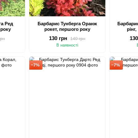
га Ред
Барбарис Тунберга Оранж
Барбарис
 року
рокет, першого року
рінг
130 грн
130
грн
140 грн
В наявності
−7%
−7%