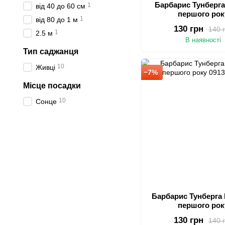
Барбарис Тунберга
1
від 40 до 60 см
першого рок
1
від 80 до 1 м
130 грн
140 
1
2.5 м
В наявності
Тип саджанця
10
Живці
−7%
Місце посадки
10
Сонце
Барбарис Тунберга 
першого рок
130 грн
140 