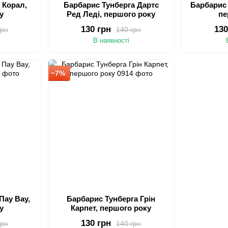
 Корал,
Барбарис Тунберга Дартс
Барбарис 
у
Ред Леді, першого року
пе
130 грн
130
грн
140 грн
В наявності
−7%
Пау Вау,
Барбарис Тунберга Грін
у
Карпет, першого року
130 грн
грн
140 грн