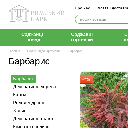
Перейти до основного контенту
Про нас
Оплата і доставк
Відгуки
Контакти
Саджанці
Саджанці
С
троянд
гортензій
п
Головна
Саджанці декоративних
Барбарис
Барбарис
Барбарис
−7%
Декоративні дерева
Кальмії
Рододендрони
Хвойні
Декоративні трави
Кімнатні рослини