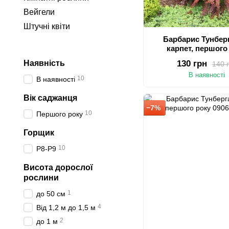
Вейгели
Штучні квіти
Барбарис Тунбер
карпет, першого
Наявність
130 грн
140 
В наявності
10
В наявності
Вік саджанця
−7%
10
Першого року
Горщик
10
P8-P9
Висота дорослої
рослини
1
до 50 см
4
Від 1,2 м до 1,5 м
2
до 1 м