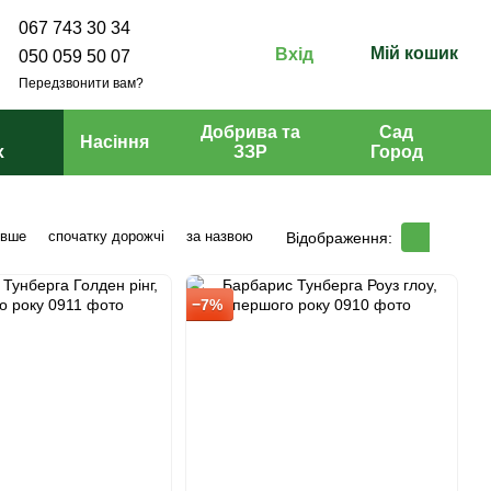
067 743 30 34
Мій кошик
Вхід
050 059 50 07
Передзвонити вам?
Добрива та
Сад
Насіння
х
ЗЗР
Город
евше
спочатку дорожчі
за назвою
Відображення:
−7%