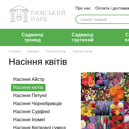
Перейти до основного контенту
Про нас
Оплата і доставк
Відгуки
Контакти
Саджанці
Саджанці
С
троянд
гортензій
п
Головна
Насіння
Насіння квітів
Насіння квітів
Насіння квітів
Насіння Айстр
Насіння квітів
Насіння Петунії
Насіння Чорнобривців
Насіння Сурфiнiї
Насіння Іпомеї
Насіння Квiткової сумiші