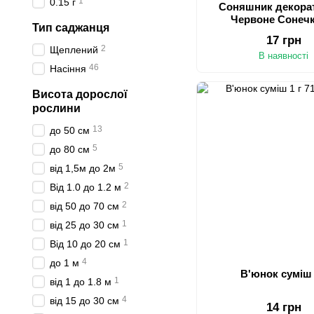
1
0.15 г
Соняшник декора
Червоне Сонечк
Тип саджанця
17 грн
2
Щеплений
В наявності
46
Насіння
Висота дорослої
рослини
13
до 50 см
5
до 80 см
5
від 1,5м до 2м
2
Від 1.0 до 1.2 м
2
від 50 до 70 см
1
від 25 до 30 см
1
Від 10 до 20 см
4
до 1 м
В'юнок суміш 
1
від 1 до 1.8 м
4
від 15 до 30 см
14 грн