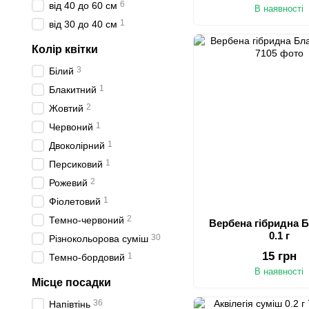
6
від 40 до 60 см
В наявності
1
від 30 до 40 см
Колір квітки
3
Білий
1
Блакитний
2
Жовтий
1
Червоний
1
Двоколірний
1
Персиковий
2
Рожевий
1
Фіолетовий
2
Темно-червоний
Вербена гібридна 
0.1 г
30
Різнокольорова суміш
15 грн
1
Темно-бордовий
В наявності
Місце посадки
36
Напівтінь