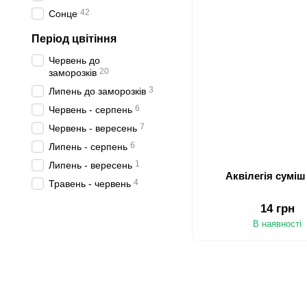
42
Сонце
Період цвітіння
Червень до
20
заморозків
3
Липень до заморозків
6
Червень - серпень
7
Червень - вересень
6
Липень - серпень
1
Липень - вересень
4
Травень - червень
14 грн
В наявності