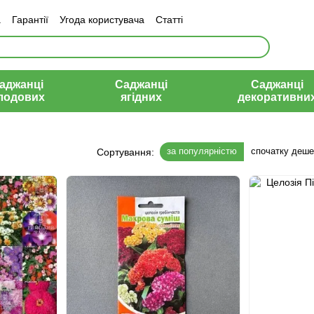
а
Гарантії
Угода користувача
Статті
аджанці
Саджанці
Саджанці
лодових
ягідних
декоративни
за популярністю
спочатку деш
Сортування: