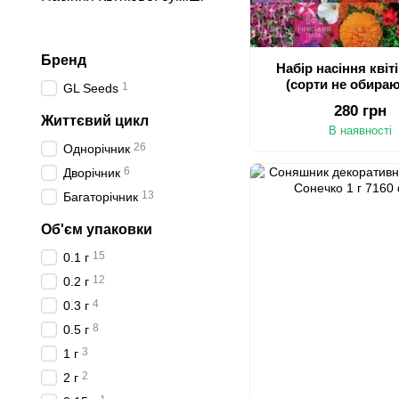
Бренд
Набір насіння квіт
(сорти не обира
1
GL Seeds
280 грн
Життєвий цикл
В наявності
26
Однорічник
6
Дворічник
13
Багаторічник
Об'єм упаковки
15
0.1 г
12
0.2 г
4
0.3 г
8
0.5 г
3
1 г
2
2 г