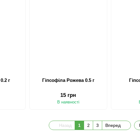
Аквілегія суміш 0.2 г
Гіпсофіла Рожева 0.5 г
Гіпс
15 грн
В наявності
Назад
1
2
3
Вперед