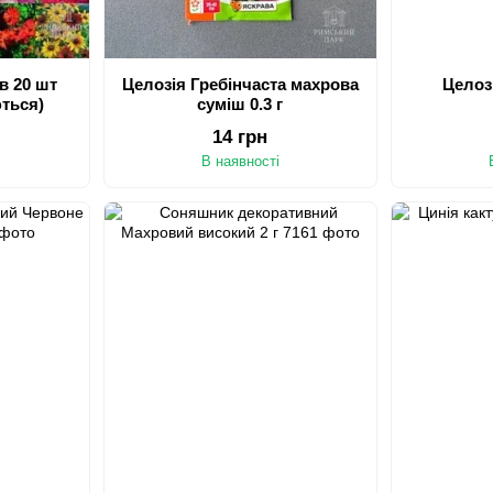
ів 20 шт
Целозія Гребінчаста махрова
Целозі
ються)
суміш 0.3 г
14 грн
В наявності