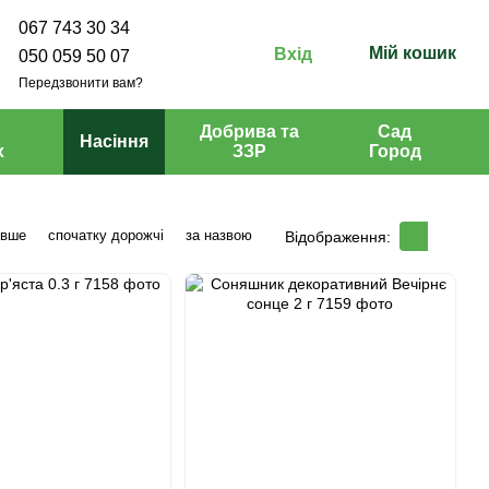
067 743 30 34
Мій кошик
Вхід
050 059 50 07
Передзвонити вам?
Добрива та
Сад
Насіння
х
ЗЗР
Город
евше
спочатку дорожчі
за назвою
Відображення: