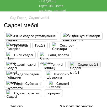
Сад Город
Садові меблі
Садові меблі
Різне садове устаткування
Ручні культиватори
Гілкорізи
Граблі
Секатори
Пили садові
Сапи, лопати
Садові ножиці
Теплиці
Садові меблі
Гойдалки садові
Шезлонги
Торф і Субстрати
Стелажі
Садові парасолі
Горщики
Фільтр
За популярністю