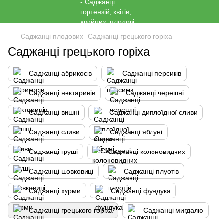
Саджанці плодових
Саджанці грецького горіха
Саджанці грецького горіха
Саджанці абрикосів
Саджанці персиків
Саджанці нектаринів
Саджанці черешні
Саджанці вишні
Саджанці диплоїдної сливи
Саджанці сливи
Саджанці яблуні
Саджанці груші
Саджанці колоновидних
Саджанці шовковиці
Саджанці плуотів
Саджанці хурми
Саджанці фундука
Саджанці грецького горіха
Саджанці мигдалю