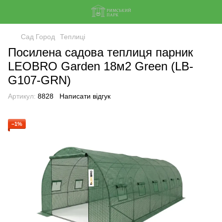
Сад Город
Теплиці
Посилена садова теплиця парник
LEOBRO Garden 18м2 Green (LB-
G107-GRN)
Артикул:
8828
Написати відгук
−1%