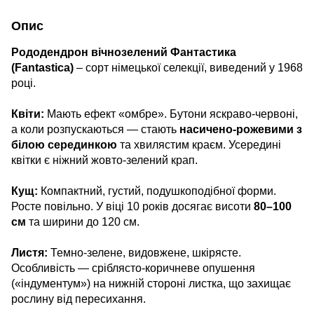
Опис
Рододендрон вічнозелений Фантастика
(Fantastica)
– сорт німецької селекції, виведений у 1968
році.
Квіти:
Мають ефект «омбре». Бутони яскраво-червоні,
а коли розпускаються — стають
насичено-рожевими з
білою серединкою
та хвилястим краєм. Усередині
квітки є ніжний жовто-зелений крап.
Кущ:
Компактний, густий, подушкоподібної форми.
Росте повільно. У віці 10 років досягає висоти
80–100
см
та ширини до 120 см.
Листя:
Темно-зелене, видовжене, шкірясте.
Особливість — сріблясто-коричневе опушення
(«індументум») на нижній стороні листка, що захищає
рослину від пересихання.