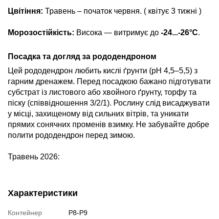
Цвітіння:
Травень – початок червня. ( квітує 3 тижні )
Морозостійкість:
Висока — витримує до
-24...-26°C
.
Посадка та догляд за рододендроном
Цей рододендрон любить кислі ґрунти (рН 4,5–5,5) з
гарним дренажем. Перед посадкою бажано підготувати
субстрат із листового або хвойного ґрунту, торфу та
піску (співвідношення 3/2/1). Рослину слід висаджувати
у місці, захищеному від сильних вітрів, та уникати
прямих сонячних променів взимку. Не забувайте добре
полити рододендрон перед зимою.
Травень 2026:
Характеристики
Контейнер
Р8-Р9