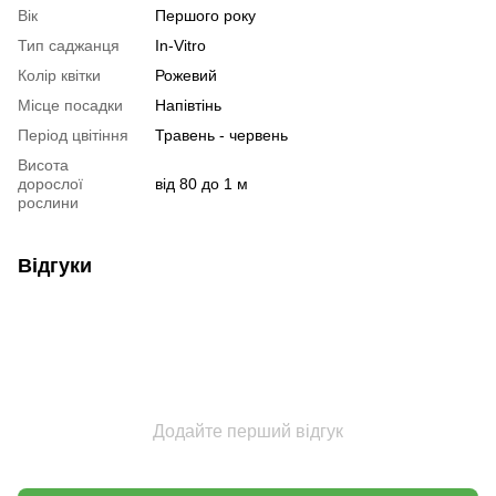
Вік
Першого року
Тип саджанця
In-Vitro
Колір квітки
Рожевий
Місце посадки
Напівтінь
Період цвітіння
Травень - червень
Висота
дорослої
від 80 до 1 м
рослини
Відгуки
Додайте перший відгук