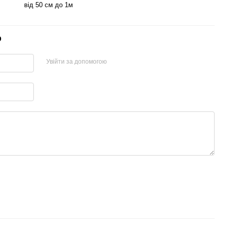
від 50 см до 1м
р
Увійти за допомогою