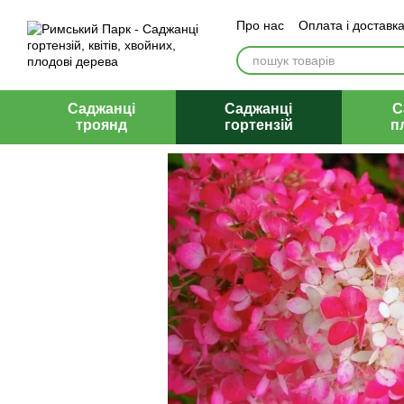
Перейти до основного контенту
Про нас
Оплата і доставк
Відгуки
Контакти
Саджанці
Саджанці
С
троянд
гортензій
п