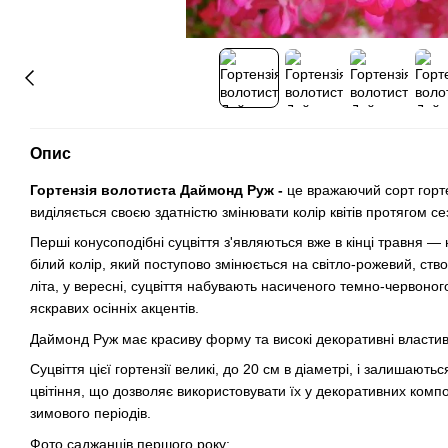
Опис
Гортензія волотиста Даймонд Руж -
це вражаючий сорт горте
виділяється своєю здатністю змінювати колір квітів протягом се
Перші конусоподібні суцвіття з'являються вже в кінці травня —
білий колір, який поступово змінюється на світло-рожевий, ст
літа, у вересні, суцвіття набувають насиченого темно-червоно
яскравих осінніх акцентів.
Даймонд Руж має красиву форму та високі декоративні властив
Суцвіття цієї гортензії великі, до 20 см в діаметрі, і залишают
цвітіння, що дозволяє використовувати їх у декоративних компо
зимового періодів.
Фото саджанців першого року: