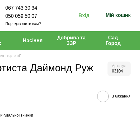
067 743 30 34
Мій кошик
Вхід
050 059 50 07
Передзвонити вам?
Добрива та
Сад
Насіння
х
ЗЗР
Город
исті гортензії
лотиста Даймонд Руж
Артикул
03104
В бажання
ичувальної знижки