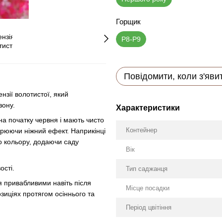
Горщик
P8-P9
Повідомити, коли з'яви
нзії волотистої, який
зону.
Характеристики
 на початку червня і мають чисто
Контейнер
ворюючи ніжний ефект. Наприкінці
го кольору, додаючи саду
Вік
ості.
Тип саджанця
ься привабливими навіть після
Місце посадки
зиціях протягом осіннього та
Період цвітіння