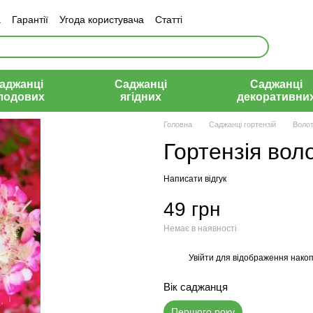
а
Гарантії
Угода користувача
Статті
аджанці
Саджанці
Саджанці
лодових
ягідних
декоративни
Головна
Саджанці гортензій
Волот
Гортензія во
Написати відгук
49 грн
Немає в наявності
Увійти
для відображення накоп
%
Вік саджанця
Першого року