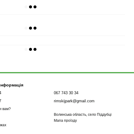
 інформація
4
067 743 30 34
7
rimskijpark@gmail.com
и вам?
Волинська область, село Піддубці
Мапа проїзду
ежах