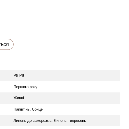
ться
P8-P9
Першого року
Живці
Напівтінь, Сонце
Липень до заморозків, Липень - вересень