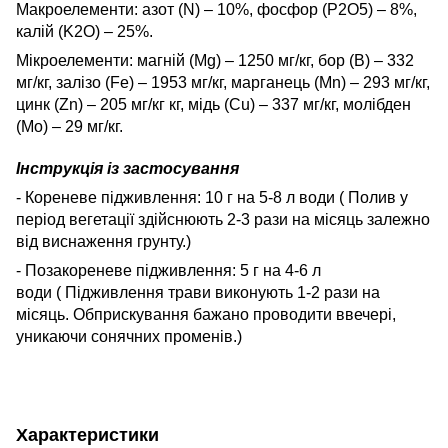
Макроелементи: азот (N) – 10%, фосфор (P2О5) – 8%,
калій (K2О) – 25%.
Мікроелементи: магній (Mg) – 1250 мг/кг, бор (В) – 332
мг/кг, залізо (Fe) – 1953 мг/кг, марганець (Мn) – 293 мг/кг,
цинк (Zn) – 205 мг/кг кг, мідь (Cu) – 337 мг/кг, молібден
(Мо) – 29 мг/кг.
Інструкція із застосування
- Кореневе підживлення: 10 г на 5-8 л води ( Полив у
період вегетації здійснюють 2-3 рази на місяць залежно
від виснаження грунту.)
- Позакореневе підживлення: 5 г на 4-6 л
води ( Підживлення трави виконують 1-2 рази на
місяць. Обприскування бажано проводити ввечері,
уникаючи сонячних променів.)
Характеристики