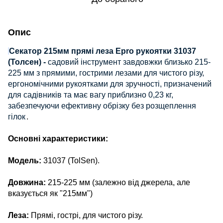
Опис
Секатор 215мм прямі леза Epro рукоятки 31037
(Толсен) -
садовий інструмент завдовжки близько 215-
225 мм з прямими, г
острими лезами для чистого різу,
ергономічними рукоятками для зручності, призначений
для садівників та має вагу приблизно 0,23 кг,
забезпечуючи ефективну обрізку без розщеплення
гілок
.
Основні характеристики:
Модель:
31037 (TolSen).
Довжина:
215-225 мм (залежно від джерела, але
вказується як "215мм")
Леза:
Прямі, гострі, для чистого різу.