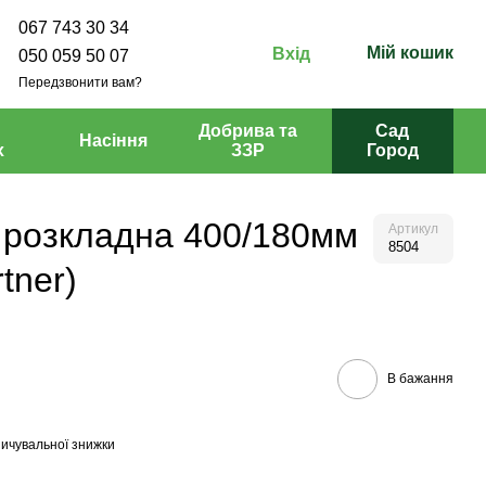
067 743 30 34
Мій кошик
Вхід
050 059 50 07
Передзвонити вам?
Добрива та
Сад
Насіння
х
ЗЗР
Город
 розкладна 400/180мм
Артикул
8504
tner)
В бажання
ичувальної знижки