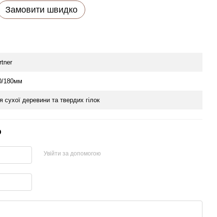
Замовити швидко
rtner
0/180мм
я сухої деревини та твердих гілок
р
Увійти за допомогою