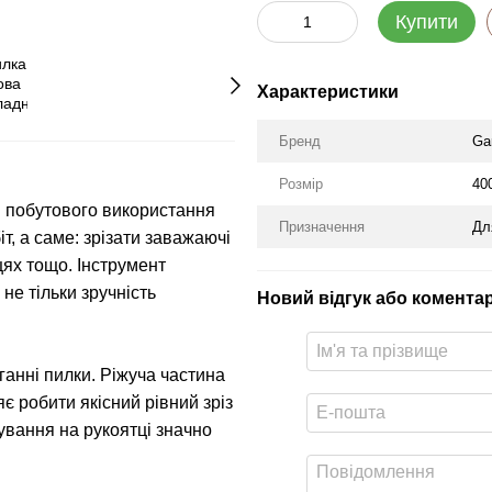
Купити
Характеристики
Бренд
Ga
Розмір
40
 побутового використання
Призначення
Дл
т, а саме: зрізати заважаючі
цях тощо. Інструмент
не тільки зручність
Новий відгук або комента
ганні пилки. Ріжуча частина
яє робити якісний рівний зріз
ування на рукоятці значно