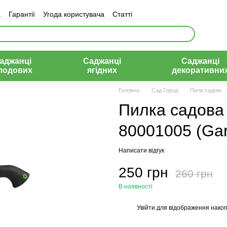
а
Гарантії
Угода користувача
Статті
аджанці
Саджанці
Саджанці
лодових
ягідних
декоративни
Головна
Сад Город
Пили садові
Пилка садова
80001005 (Gar
Написати відгук
250 грн
260 грн
В наявності
Увійти
для відображення накоп
%