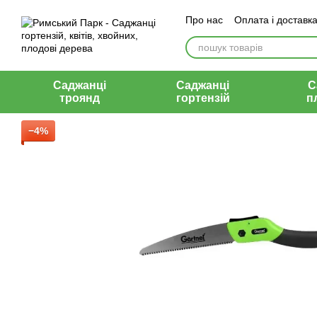
Перейти до основного контенту
Про нас
Оплата і доставк
Відгуки
Контакти
Саджанці
Саджанці
С
троянд
гортензій
п
−4%