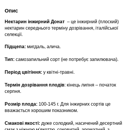
Опис
Нектарин інжирний Донат
– це інжирний (плоский)
нектарин середнього терміну дозрівання, італійської
селекції.
Підщепа:
мигдаль, алича.
Тип:
самозапильний сорт (не потребує запилювача).
Період цвітіння:
у квітні-травні.
Термін дозрівання плодів
: кінець липня – початок
серпня.
Розмір плода:
100-145 г. Для інжирних сортів це
вважається хорошим показником.
Смакові якості:
дуже солодкий, насичений десертний
смак з ніжною м'якоттю, соковитий, ароматний, з