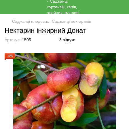
Саджанці плодових
Саджанці нектаринів
Нектарин інжирний Донат
Артикул:
1505
3 відгуки
−5%