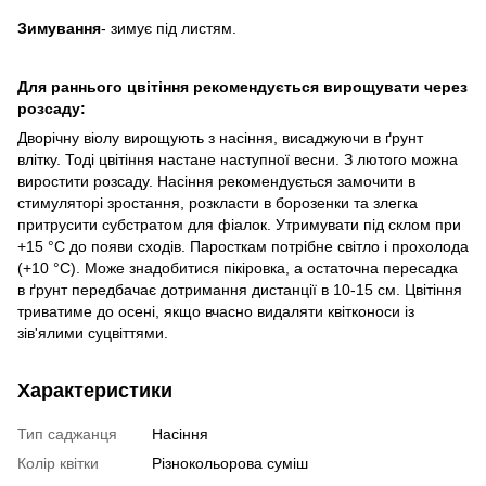
Зимування
- зимує під листям.
Для раннього цвітіння рекомендується вирощувати через
розсаду:
Дворічну віолу вирощують з насіння, висаджуючи в ґрунт
влітку. Тоді цвітіння настане наступної весни. З лютого можна
виростити розсаду. Насіння рекомендується замочити в
стимуляторі зростання, розкласти в борозенки та злегка
притрусити субстратом для фіалок. Утримувати під склом при
+15 °C до появи сходів. Паросткам потрібне світло і прохолода
(+10 °C). Може знадобитися пікіровка, а остаточна пересадка
в ґрунт передбачає дотримання дистанції в 10-15 см. Цвітіння
триватиме до осені, якщо вчасно видаляти квітконоси із
зів'ялими суцвіттями.
Характеристики
Тип саджанця
Насіння
Колір квітки
Різнокольорова суміш