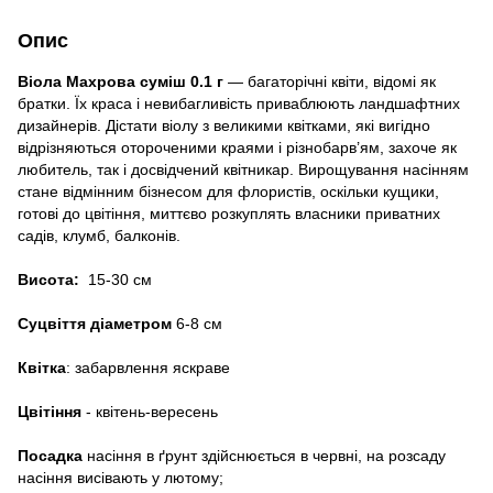
Опис
Віола Махрова суміш 0.1 г
— багаторічні квіти, відомі як
братки. Їх краса і невибагливість приваблюють ландшафтних
дизайнерів. Дістати віолу з великими квітками, які вигідно
відрізняються отороченими краями і різнобарв’ям, захоче як
любитель, так і досвідчений квітникар. Вирощування насінням
стане відмінним бізнесом для флористів, оскільки кущики,
готові до цвітіння, миттєво розкуплять власники приватних
садів, клумб, балконів.
Висота:
15-30 см
Суцвіття діаметром
6-8 см
Квітка
: забарвлення яскраве
Цвітіння
- квітень-вересень
Посадка
насіння в ґрунт здійснюється в червні, на розсаду
насіння висівають у лютому;