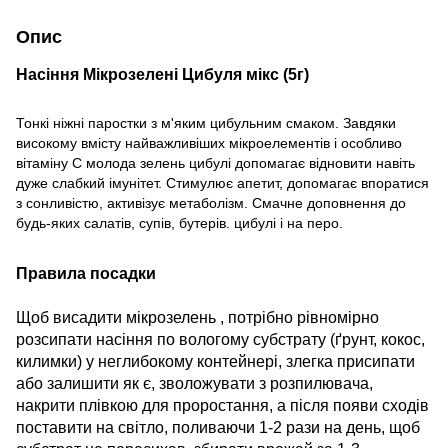
Опис
Насіння Мікрозелені Цибуля мiкс (5г)
Тонкі ніжні паростки з м'яким цибульним смаком. Завдяки
високому вмісту найважливіших мікроелементів і особливо
вітаміну С молода зелень цибулі допомагає відновити навіть
дуже слабкий імунітет. Стимулює апетит, допомагає впоратися
з сонливістю, активізує метаболізм. Смачне доповнення до
будь-яких салатів, супів, бутерів. цибулі і на перо.
Правила посадки
Щоб висадити мікрозелень , потрібно рівномірно
розсипати насіння по вологому субстрату (ґрунт, кокос,
килимки) у неглибокому контейнері, злегка присипати
або залишити як є, зволожувати з розпилювача,
накрити плівкою для проростання, а після появи сходів
поставити на світло, поливаючи 1-2 рази на день, щоб