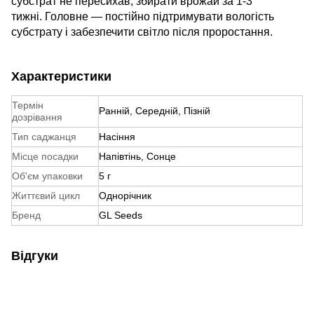
субстрат не пересихав, збирати врожай за 1-3
тижні. Головне — постійно підтримувати вологість
субстрату і забезпечити світло після проростання.
Характеристики
Термін
Ранній, Середній, Пізній
дозрівання
Тип саджанця
Насіння
Місце посадки
Напівтінь, Сонце
Об'єм упаковки
5 г
Життєвий цикл
Однорічник
Бренд
GL Seeds
Відгуки