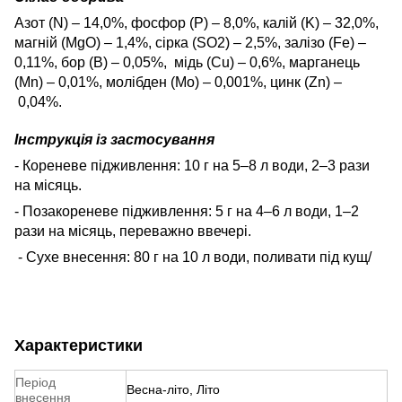
Азот (N)
–
14,0%, фосфор (P) – 8,0%, калій (K)
–
32,0%,
магній (MgO)
–
1,4%, сірка (SO2)
–
2,5%, залізо (Fe) –
0,11%, бор (В) – 0,05%, мідь (Cu) – 0,6%, марганець
(Mn) – 0,01%, молібден (Mo) – 0,001%, цинк (Zn) –
0,04%.
Інструкція із застосування
- Кореневе підживлення: 10 г на 5–8 л води, 2–3 рази
на місяць.
- Позакореневе підживлення: 5 г на 4–6 л води, 1–2
рази на місяць, переважно ввечері.
- Сухе внесення: 80 г на 10 л води, поливати під кущ/
Характеристики
Період
Весна-літо, Літо
внесення