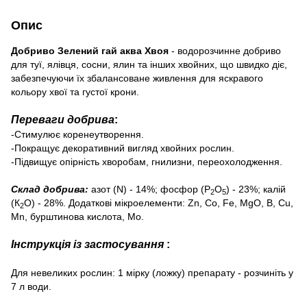
Опис
Добриво Зелений гай аква Хвоя
- водорозчинне добриво
для туї, ялівця, сосни, ялин та інших хвойних, що швидко діє,
забезпечуючи їх збалансоване живлення для яскравого
кольору хвої та густої крони.
Переваги добрива
:
-Стимулює коренеутворення.
-Покращує декоративний вигляд хвойних рослин.
-Підвищує опірність хворобам, гнилизни, переохолодження.
Склад добрива:
азот (N) - 14%; фосфор (P
О
) - 23%; калій
2
5
(К
О) - 28%. Додаткові мікроелементи: Zn, Co, Fe, MgO, B, Cu,
2
Mn, бурштинова кислота, Mo.
Інструкція із застосування
:
Для невеликих рослин: 1 мірку (ложку) препарату - розчиніть у
7 л води.