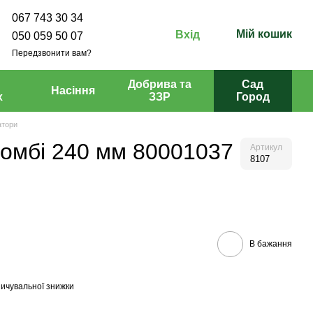
067 743 30 34
Мій кошик
Вхід
050 059 50 07
Передзвонити вам?
Добрива та
Сад
Насіння
х
ЗЗР
Город
атори
Комбі 240 мм 80001037
Артикул
8107
В бажання
ичувальної знижки