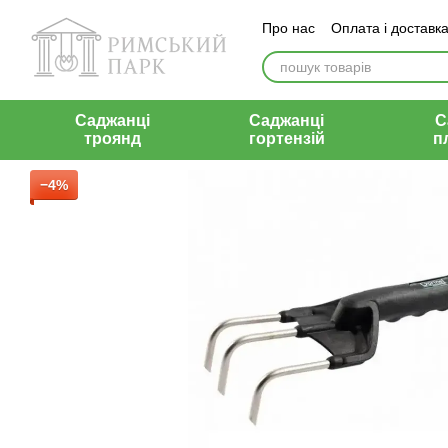
Перейти до основного контенту
Про нас
Оплата і доставк
Відгуки
Контакти
Саджанці
Саджанці
С
троянд
гортензій
п
−4%