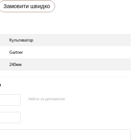
Замовити швидко
Культиватор
Gartner
240мм
р
Увійти за допомогою