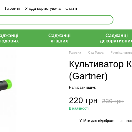
а
Гарантії
Угода користувача
Статті
аджанці
Саджанці
Саджанці
лодових
ягідних
декоративни
Головна
Сад Город
Ручні культив
Культиватор 
(Gartner)
Написати відгук
220 грн
230 грн
В наявності
Увійти
для відображення накоп
%