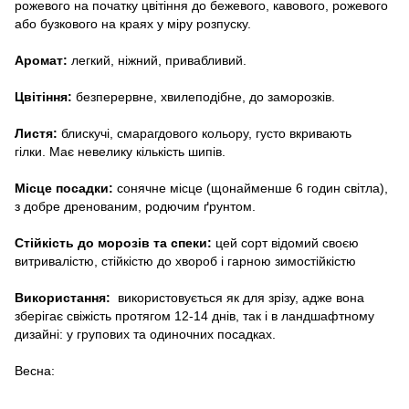
рожевого на початку цвітіння до бежевого, кавового, рожевого
або бузкового на краях у міру розпуску.
Аромат:
легкий, ніжний, привабливий.
Цвітіння:
безперервне, хвилеподібне, до заморозків.
Листя:
блискучі, смарагдового кольору, густо вкривають
гілки. Має невелику кількість шипів.
Місце посадки:
сонячне місце (щонайменше 6 годин світла),
з добре дренованим, родючим ґрунтом.
Стійкість до морозів та спеки:
цей сорт відомий своєю
витривалістю, стійкістю до хвороб і гарною зимостійкістю
Використання:
використовується як для зрізу, адже вона
зберігає свіжість протягом 12-14 днів, так і в ландшафтному
дизайні: у групових та одиночних посадках.
Весна: