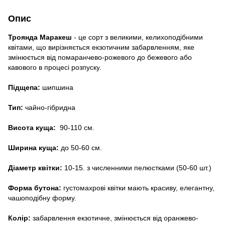
Опис
Троянда Маракеш
- це
сорт з великими, келихоподібними
квітами, що вирізняється екзотичним забарвленням, яке
змінюється від помаранчево-рожевого до бежевого або
кавового в процесі розпуску
.
Підщепа:
шипшина
Тип:
чайно-гібридна
Висота куща:
90-110 см.
Ширина куща:
до 50-60 см.
Діаметр квітки:
10-15. з численними пелюстками (50-60 шт.)
Форма бутона:
густомахрові квітки мають красиву, елегантну,
чашоподібну форму.
Колір:
забарвлення екзотичне, змінюється від оранжево-