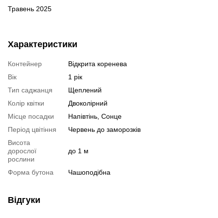
Травень 2025
Характеристики
Контейнер
Відкрита коренева
Вік
1 рік
Тип саджанця
Щеплений
Колір квітки
Двоколірний
Місце посадки
Напівтінь, Сонце
Період цвітіння
Червень до заморозків
Висота
дорослої
до 1 м
рослини
Форма бутона
Чашоподібна
Відгуки