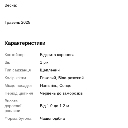
Весна:
Травень 2025
Характеристики
Контейнер
Відкрита коренева
Вік
1 рік
Тип саджанця
Щеплений
Колір квітки
Рожевий, Біло-рожевий
Місце посадки
Напівтінь, Сонце
Період цвітіння
Червень до заморозків
Висота
дорослої
Від 1.0 до 1.2 м
рослини
Форма бутона
Чашоподібна