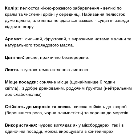
Колір:
пелюстки ніжно-рожевого забарвлення - великі по
краям та численні дрібні у серединці. Набивання пелюсток
дуже щільне, але квітка не здається важкою - суцвіття завжди
відкрите вгору.
Аромат:
сильний, фруктовий, з виразними нотами малини та
натурального трояндового масла.
Цвітіння:
рясне, практично безперервне.
Листя:
з густою темно-зеленою листвою.
Місце посадки:
сонячне місце (щонайменше 6 годин
світла), з добре дренованим, родючим ґрунтом (нейтральним
або слабокислим)
Стійкість до морозів та спеки:
висока стійкість до хвороб
(борошниста роса, чорна плямистість) та хороша до морозів.
Використання:
чудово виглядає як у міксбордерах, так і в
одиночній посадці, можна вирощувати в контейнерах.