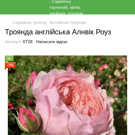
Саджанці троянд
Англійські троянди
Троянда англійська Алнвік Роуз
Артикул:
0728
Написати відгук
Хіт
−7%