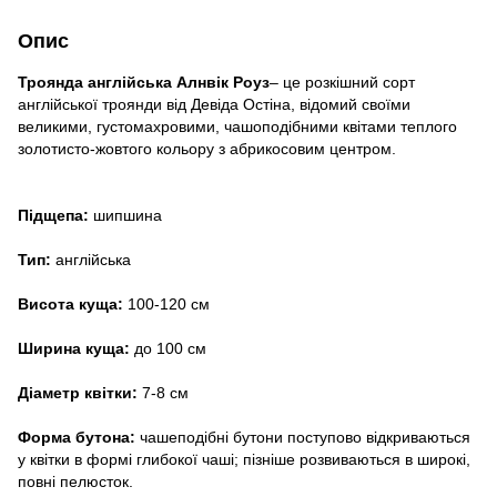
Опис
Троянда англійська
Алнвік Роуз
–
це
розкішний сорт
англійської троянди від Девіда Остіна, відомий своїми
великими, густомахровими, чашоподібними квітами теплого
золотисто-жовтого кольору з абрикосовим центром.
Підщепа:
шипшина
Тип:
англійська
Висота куща:
100-120 см
Ширина куща:
до 100 см
Діаметр квітки:
7-8 см
Форма бутона:
чашеподібні бутони поступово відкриваються
у квітки в формі глибокої чаші; пізніше розвиваються в широкі,
повні пелюсток.