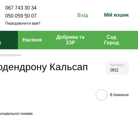
067 743 30 34
Мій кошик
Вхід
050 059 50 07
Передзвонити вам?
Добрива та
Сад
Насіння
х
ЗЗР
Город
Рододендрони
одендрону Кальсап
Артикул
0811
В бажання
ичувальної знижки