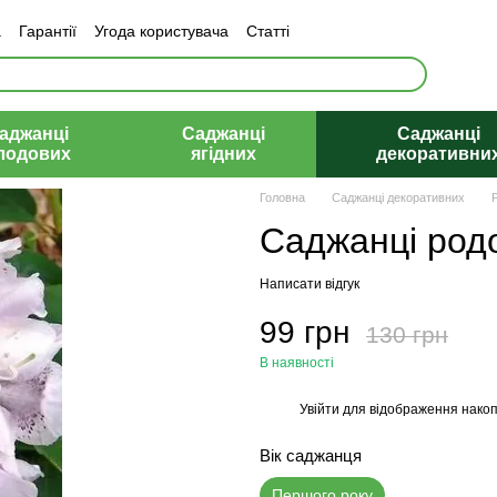
а
Гарантії
Угода користувача
Статті
аджанці
Саджанці
Саджанці
лодових
ягідних
декоративни
Головна
Саджанці декоративних
Саджанці род
Написати відгук
99 грн
130 грн
В наявності
Увійти
для відображення накоп
%
Вік саджанця
Першого року