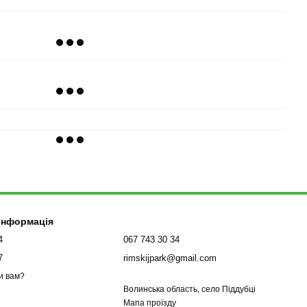
 інформація
4
067 743 30 34
7
rimskijpark@gmail.com
и вам?
Волинська область, село Піддубці
Мапа проїзду