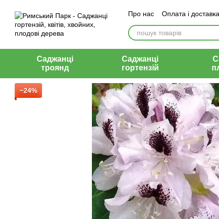
Перейти до основного контенту
Про нас
Оплата і доставк
Відгуки
Контакти
Саджанці
Саджанці
С
троянд
гортензій
п
−24%