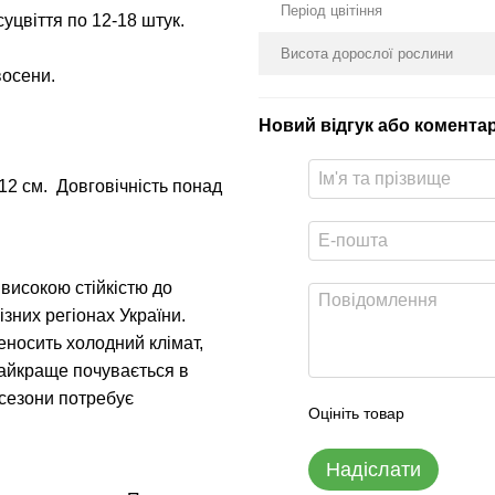
Період цвітіння
суцвіття по 12-18 штук.
Висота дорослої рослини
восени.
Новий відгук або комента
-12 см. Довговічність понад
 високою стійкістю до
зних регіонах України.
носить холодний клімат,
Найкраще почувається в
і сезони потребує
Оцініть товар
Надіслати