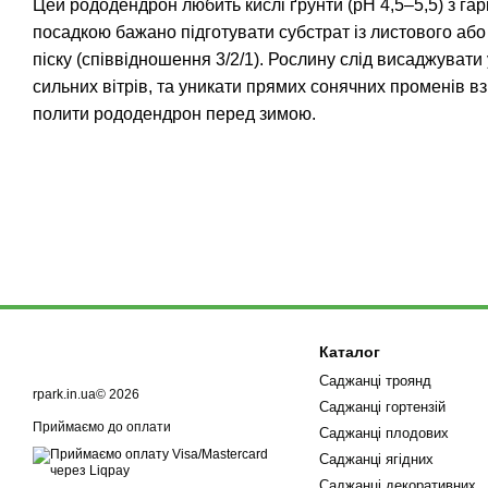
Цей рододендрон любить кислі ґрунти (рН 4,5–5,5) з г
посадкою бажано підготувати субстрат із листового або
піску (співвідношення 3/2/1). Рослину слід висаджувати 
сильних вітрів, та уникати прямих сонячних променів в
полити рододендрон перед зимою.
Каталог
Саджанці троянд
rpark.in.ua© 2026
Саджанці гортензій
Приймаємо до оплати
Саджанці плодових
Саджанці ягідних
Саджанці декоративних