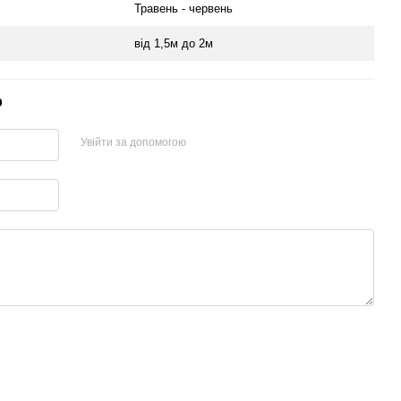
Травень - червень
від 1,5м до 2м
р
Увійти за допомогою