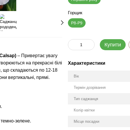
Горщик
P8-P9
Купити
Calsap)
– Привертає увагу
творюються на прекрасні білі
Характеристики
тя, що складаються по 12-18
Вік
они вертикальні, прямі.
Термін дозрівання
Тип саджанця
.
Колір квітки
, темно-зелене.
Місце посадки