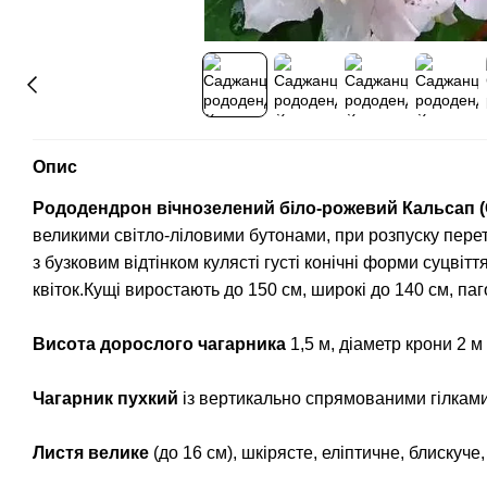
Опис
Рододендрон вічнозелений біло-рожевий Кальсап (
великими світло-ліловими бутонами, при розпуску пере
з бузковим відтінком кулясті густі конічні форми суцвіт
квіток.Кущі виростають до 150 см, широкі до 140 см, паг
Висота дорослого чагарника
1,5 м, діаметр крони 2 м
Чагарник пухкий
із вертикально спрямованими гілками
Листя велике
(до 16 см), шкірясте, еліптичне, блискуче