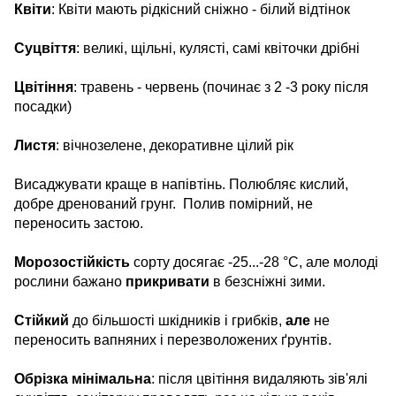
Квіти
: Квіти мають рідкісний сніжно - білий відтінок
Суцвіття
: великі, щільні, кулясті, самі квіточки дрібні
Цвітіння
: травень - червень (починає з 2 -3 року після
посадки)
Листя
: вічнозелене, декоративне цілий рік
Висаджувати краще в напівтінь. Полюбляє кислий,
добре дренований грунг. Полив помірний, не
переносить застою.
Морозостійкість
сорту досягає -25...-28 °C, але молоді
рослини бажано
прикривати
в безсніжні зими.
Стійкий
до більшості шкідників і грибків,
але
не
переносить вапняних і перезволожених ґрунтів.
Обрізка мінімальна
: після цвітіння видаляють зів'ялі