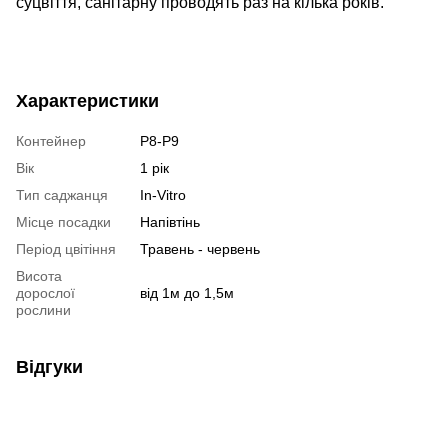
суцвіття, санітарну проводять раз на кілька років.
Характеристики
Контейнер
P8-P9
Вік
1 рік
Тип саджанця
In-Vitro
Місце посадки
Напівтінь
Період цвітіння
Травень - червень
Висота
дорослої
від 1м до 1,5м
рослини
Відгуки