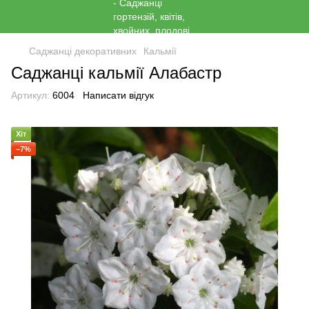
Саджанці декоративних
Кальмії
Саджанці кальмії Алабастр
Артикул:
6004
Написати відгук
Хіт
−7%