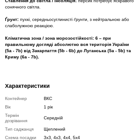
Ставлення до світла / інсоляція:
персик потребує яскравого
сонячного світла.
Ґрунт:
пухкі, середньосуглинисті ґрунти, з нейтральною або
слаболужною реакцією.
Кліматична зона / зона морозостійкості: 6 – при
правильному догляді абсолютно вся територія України
(5a - 7b) від Закарпаття (5b - 6b) до Луганська (5a - 5b) та
Криму (6a - 7b).
Характеристики
Контейнер
ВКС
Вік
1 рік
Термін
Середній
дозрівання
Тип саджанця
Щеплений
Схема посадки
3х3, 4х3, 4х4, 5х4