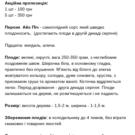
Акційна пропозиція:
1 шт - 100 грн
5 шт - 350 грн
Персик Айс Піч
- самоплідний сорт, який швидко
плодоносить, (достигають плоди в другій декаді серпня)
Підщепа: мигдаль, алича.
Плоди:
великі, округлі, вага 250-350 грам, з неглибоким
поздовжнім швом. Шкірочка біла, в основному гладка,
практично без опушення. М'якоть від білого до злегка
жовтуватого кольору, солодка, дуже соковита, хрустка, з
присмаком груші та ароматом ванілі. Кісточка відділяється
легко. Період дозрівання - друга декада серпня. Плоди
залишаються на дереві, не розм'якшуються і не падають.
Розмір:
висота дерева - 1,5-2 м, ширина - 1-1,5 м.
Збереження плодів:
в холодильнику до 4 тижнів, без втрати
смакових і товарних якостей.