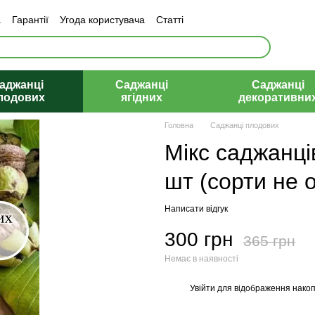
а
Гарантії
Угода користувача
Статті
аджанці
Саджанці
Саджанці
лодових
ягідних
декоративни
Головна
Саджанці плодових
Мікс саджанців
шт (сорти не 
Написати відгук
300 грн
365 грн
Немає в наявності
Увійти
для відображення накоп
%