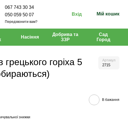
067 743 30 34
Мій кошик
Вхід
050 059 50 07
Передзвонити вам?
Добрива та
Сад
Насіння
х
ЗЗР
Город
 грецького горіха 5
Артикул
2715
обираються)
В бажання
ичувальної знижки