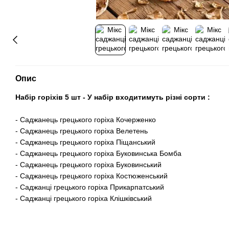
Опис
Набір горіхів 5 шт - У набір входитимуть різні сорти :
- Саджанець грецького горіха Кочерженко
- Саджанець грецького горіха Велетень
- Саджанець грецького горіха Піщанський
- Саджанець грецького горіха Буковинська Бомба
- Саджанець грецького горіха Буковинський
- Саджанець грецького горіха Костюженський
- Саджанці грецького горіха Прикарпатський
- Саджанці грецького горіха Клішківський