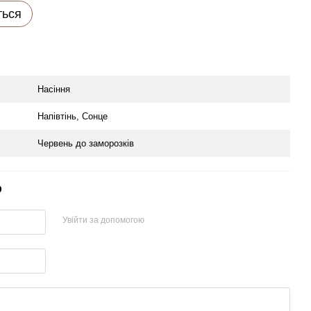
ться
Насіння
Напівтінь, Сонце
Червень до заморозків
р
Увійти за допомогою