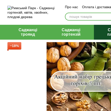
Перейти до основного контенту
Про нас
Оплата і доставк
Відгуки
Контакти
Саджанці
Саджанці
С
троянд
гортензій
п
−18%