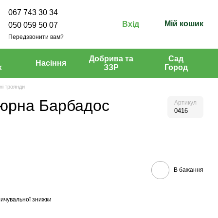
067 743 30 34
Мій кошик
Вхід
050 059 50 07
Передзвонити вам?
Добрива та
Сад
Насіння
х
ЗЗР
Город
і троянди
юрна Барбадос
Артикул
0416
В бажання
ичувальної знижки