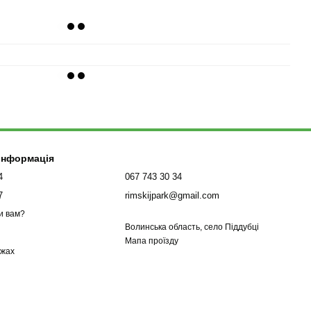
 інформація
4
067 743 30 34
7
rimskijpark@gmail.com
и вам?
Волинська область, село Піддубці
Мапа проїзду
ежах