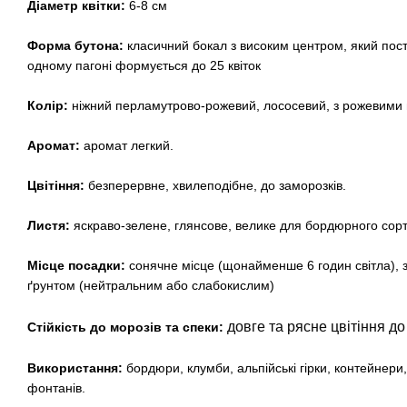
Діаметр квітки:
6-8 см
Форма бутона:
класичний бокал з високим центром, який пос
одному пагоні формується до 25 квіток
Колір:
ніжний перламутрово-рожевий, лососевий, з рожевими
Аромат:
аромат легкий.
Цвітіння:
безперервне, хвилеподібне, до заморозків.
Листя:
яскраво-зелене, глянсове, велике для бордюрного сорт
Місце посадки:
сонячне місце (щонайменше 6 годин світла),
ґрунтом (нейтральним або слабокислим)
довге та рясне цвітіння до
Стійкість до морозів та спеки:
Використання:
бордюри, клумби, альпійські гірки, контейнери,
фонтанів.