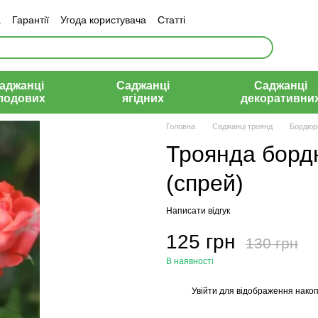
а
Гарантії
Угода користувача
Статті
аджанці
Саджанці
Саджанці
лодових
ягідних
декоративни
Головна
Саджанці троянд
Бордюрн
Троянда борд
(спрей)
Написати відгук
125 грн
130 грн
В наявності
Увійти
для відображення накоп
%