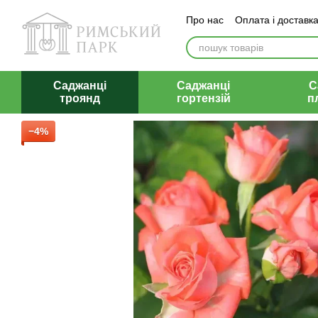
Перейти до основного контенту
Про нас
Оплата і доставк
Відгуки
Контакти
Саджанці
Саджанці
С
троянд
гортензій
п
−4%