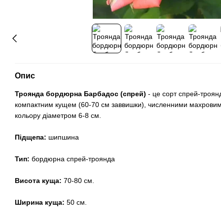
Опис
Троянда бордюрна Барбадос (спрей)
- це
сорт спрей-троянд
компактним кущем (60-70 см заввишки), численними махровим
кольору діаметром 6-8 см
.
Підщепа:
шипшина
Тип:
бордюрна спрей-троянда
Висота куща:
70-80 см.
Ширина куща:
50 см.