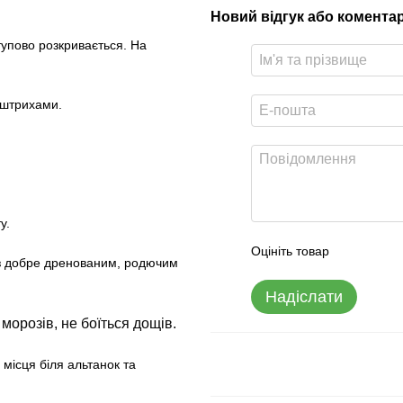
Новий відгук або комента
тупово розкривається. На
 штрихами.
у.
Оцініть товар
 з добре дренованим, родючим
Надіслати
 морозів, не боїться дощів.
 місця біля альтанок та