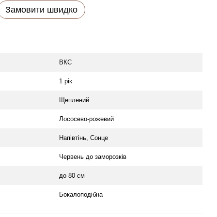
Замовити швидко
ВКС
1 рік
Щеплений
Лососево-рожевий
Напівтінь, Сонце
Червень до заморозків
до 80 см
Бокалоподібна