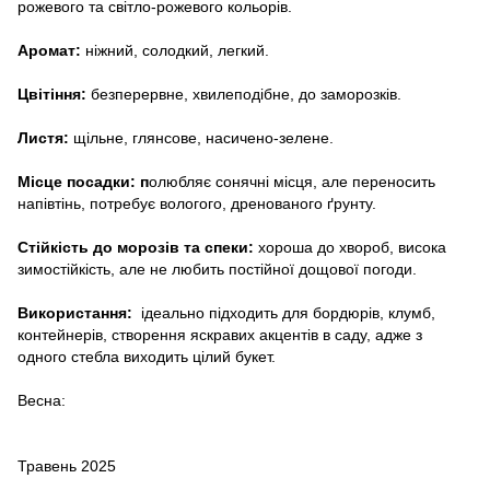
рожевого та світло-рожевого кольорів.
Аромат:
ніжний, солодкий, легкий.
Цвітіння:
безперервне, хвилеподібне, до заморозків.
Листя:
щільне, глянсове, насичено-зелене.
Місце посадки: п
олюбляє сонячні місця, але переносить
напівтінь, потребує вологого, дренованого ґрунту.
Стійкість до морозів та спеки:
хороша до хвороб, висока
зимостійкість, але не любить постійної дощової погоди.
Використання:
ідеально підходить для бордюрів, клумб,
контейнерів, створення яскравих акцентів в саду, адже з
одного стебла виходить цілий букет.
Весна:
Травень 2025