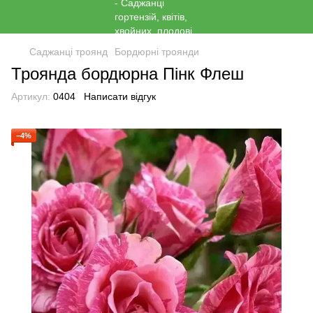
Саджанці троянд
Бордюрні троянди
Троянда бордюрна Пінк Флеш
Артикул:
0404
Написати відгук
−4%