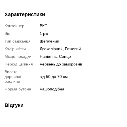
Характеристики
Контейнер
ВКС
Вік
1 рік
Тип саджанця
Щеплений
Колір квітки
Двоколірний, Рожевий
Місце посадки
Напівтінь, Сонце
Період цвітіння
Червень до заморозків
Висота
дорослої
від 50 до 70 см
рослини
Форма бутона
Чашоподібна
Відгуки