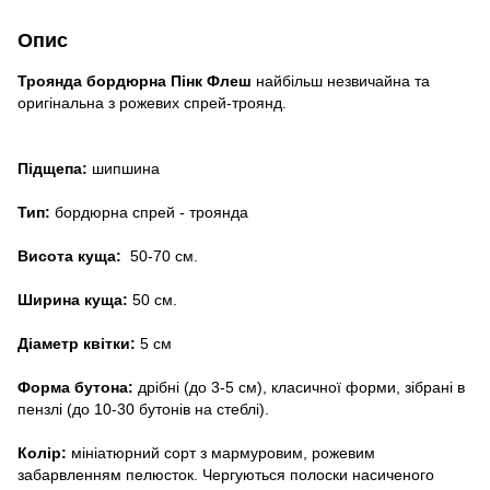
Опис
Троянда бордюрна Пінк Флеш
найбільш незвичайна та
оригінальна з рожевих спрей-троянд.
Підщепа:
шипшина
Тип:
бордюрна спрей - троянда
Висота куща:
50-70 см.
Ширина куща:
50 см.
Діаметр квітки:
5 см
Форма бутона:
дрібні (до 3-5 см), класичної форми, зібрані в
пензлі (до 10-30 бутонів на стеблі).
Колір:
мініатюрний сорт з мармуровим, рожевим
забарвленням пелюсток. Чергуються полоски насиченого