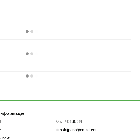
 інформація
4
067 743 30 34
7
rimskijpark@gmail.com
и вам?