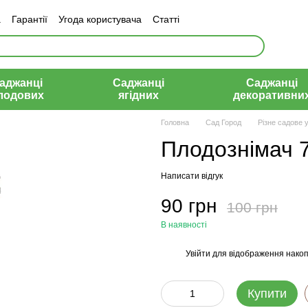
а
Гарантії
Угода користувача
Статті
аджанці
Саджанці
Саджанці
лодових
ягідних
декоративни
Головна
Сад Город
Різне садове 
Плодознімач 
Написати відгук
90 грн
100 грн
В наявності
Увійти
для відображення накоп
%
Купити