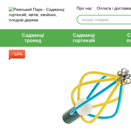
Перейти до основного контенту
Про нас
Оплата і доставк
Відгуки
Контакти
Саджанці
Саджанці
С
троянд
гортензій
п
−10%