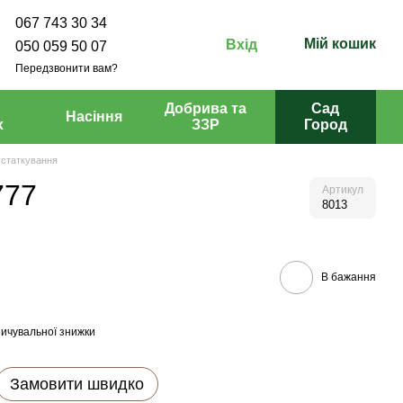
067 743 30 34
Мій кошик
Вхід
050 059 50 07
Передзвонити вам?
Добрива та
Сад
Насіння
х
ЗЗР
Город
устаткування
777
Артикул
8013
В бажання
ичувальної знижки
Замовити швидко