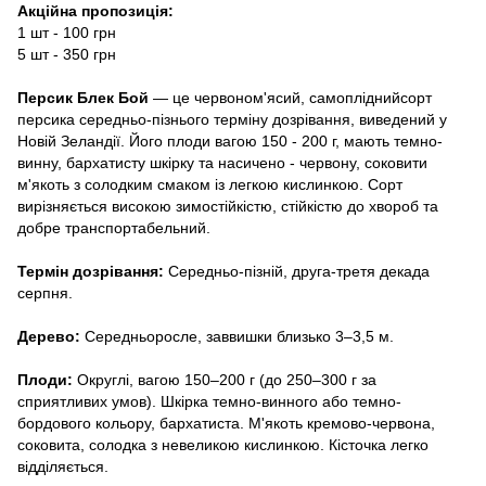
Акційна пропозиція:
1 шт - 100 грн
5 шт - 350 грн
Персик Блек Бой
— це червоном'ясий, самопліднийсорт
персика середньо-пізнього терміну дозрівання, виведений у
Новій Зеландії. Його плоди вагою 150 - 200 г, мають темно-
винну, бархатисту шкірку та насичено - червону, соковити
м'якоть з солодким смаком із легкою кислинкою. Сорт
вирізняється високою зимостійкістю, стійкістю до хвороб та
добре транспортабельний.
Термін дозрівання:
Середньо-пізній, друга-третя декада
серпня.
Дерево:
Середньоросле, заввишки близько 3–3,5 м.
Плоди:
Округлі, вагою 150–200 г (до 250–300 г за
сприятливих умов). Шкірка темно-винного або темно-
бордового кольору, бархатиста. М'якоть кремово-червона,
соковита, солодка з невеликою кислинкою. Кісточка легко
відділяється.