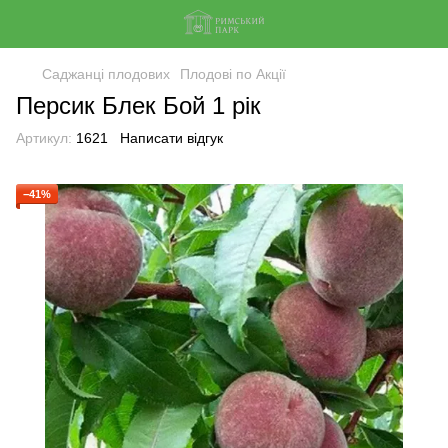
Саджанці плодових
Плодові по Акції
Персик Блек Бой 1 рік
Артикул:
1621
Написати відгук
−41%