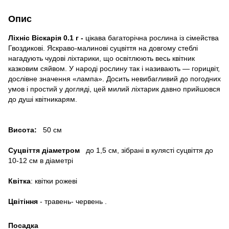
Опис
Ліхніс Віскарія 0.1 г -
цікава багаторічна рослина із сімейства
Гвоздикові. Яскраво-малинові суцвіття на довгому стеблі
нагадують чудові ліхтарики, що освітлюють весь квітник
казковим сяйвом. У народі рослину так і називають — горицвіт,
дослівне значення «лампа». Досить невибагливий до погодних
умов і простий у догляді, цей милий ліхтарик давно прийшовся
до душі квітникарям.
Висота:
50 см
Суцвіття діаметром
до 1,5 см, зібрані в кулясті суцвіття до
10-12 см в діаметрі
Квітка
: квітки рожеві
Цвітіння
- травень- червень .
Посадка