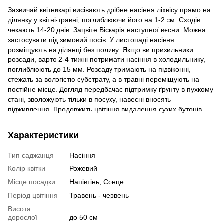
Зазвичай квітникарі висівають дрібне насіння ліхнісу прямо на
ділянку у квітні-травні, поглиблюючи його на 1-2 см. Сходів
чекають 14-20 днів. Зацвіте Віскарія наступної весни. Можна
застосувати під зимовий посів. У листопаді насіння
розміщують на ділянці без поливу. Якщо ви прихильники
розсади, варто 2-4 тижні потримати насіння в холодильнику,
поглиблюють до 15 мм. Розсаду тримають на підвіконні,
стежать за вологістю субстрату, а в травні переміщують на
постійне місце. Догляд передбачає підтримку ґрунту в пухкому
стані, зволожують тільки в посуху, навесні вносять
підживлення. Продовжить цвітіння видалення сухих бутонів.
Характеристики
Тип саджанця
Насіння
Колір квітки
Рожевий
Місце посадки
Напівтінь, Сонце
Період цвітіння
Травень - червень
Висота
дорослої
до 50 см