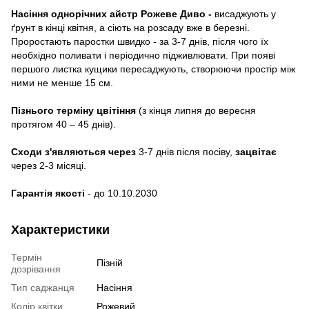
Насіння однорічних айстр Рожеве Диво -
висаджують у
ґрунт в кінці квітня, а сіють на розсаду вже в березні.
Проростають паростки швидко - за 3-7 днів, після чого їх
необхідно поливати і періодично підживлювати. При появі
першого листка кущики пересаджують, створюючи простір між
ними не менше 15 см.
Пізнього терміну цвітіння
(з кінця липня до вересня
протягом 40 – 45 днів).
Сходи з'являються через
3-7 днів після посіву,
зацвітає
через 2-3 місяці.
Гарантія якості
- до 10.10.2030
Характеристики
Термін
Пізній
дозрівання
Тип саджанця
Насіння
Колір квітки
Рожевий