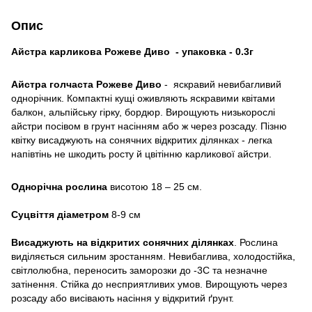
Опис
Айстра карликова Рожеве Диво - упаковка - 0.3г
Айстра голчаста
Рожеве Диво
- яскравий невибагливий
однорічник. Компактні кущі оживляють яскравими квітами
балкон, альпійську гірку, бордюр. Вирощують низькорослі
айстри посівом в грунт насінням або ж через розсаду. Пізню
квітку висаджують на сонячних відкритих ділянках - легка
напівтінь не шкодить росту й цвітінню карликової айстри.
Однорічна рослина
висотою 18 – 25 см.
Суцвіття діаметром
8-9 см
Висаджують на відкритих сонячних ділянках
. Рослина
виділяється сильним зростанням. Невибаглива, холодостійка,
світлолюбна, переносить заморозки до -3С та незначне
затінення. Стійка до несприятливих умов. Вирощують через
розсаду або висівають насіння у відкритий ґрунт.