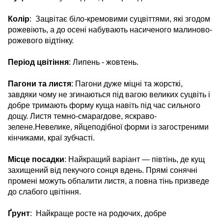
Колір
: Зацвітає біло-кремовими суцвіттями, які згодом
рожевіють, а до осені набувають насиченого малиново-
рожевого відтінку.
Період цвітіння
: Липень - жовтень.
Пагони та листя
: Пагони дуже міцні та жорсткі,
завдяки чому не згинаються під вагою великих суцвіть і
добре тримають форму куща навіть під час сильного
дощу. Листя темно-смарагдове, яскраво-
зелене.Невелике, яйцеподібної форми із загостреними
кінчиками, краї зубчасті.
Місце посадки
: Найкращий варіант — півтінь, де кущ
захищений від пекучого сонця вдень. Прямі сонячні
промені можуть обпалити листя, а повна тінь призведе
до слабого цвітіння.
Ґрунт
: Найкраще росте на родючих, добре