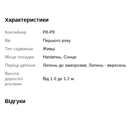
Характеристики
Контейнер
P8-P9
Вік
Першого року
Тип саджанця
Живці
Місце посадки
Напівтінь, Сонце
Період цвітіння
Липень до заморозків, Липень - вересень
Висота
дорослої
Від 1.0 до 1.2 м
рослини
Відгуки