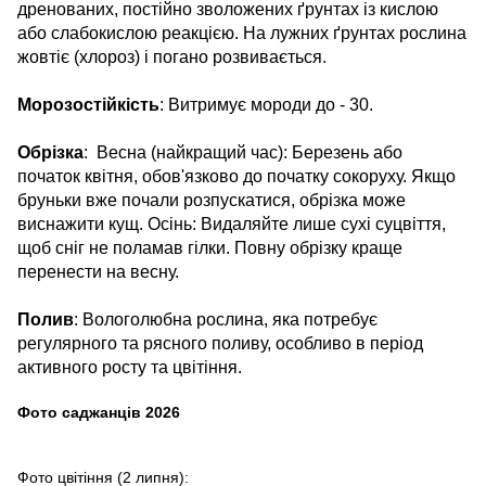
дренованих, постійно зволожених ґрунтах із кислою
або слабокислою реакцією. На лужних ґрунтах рослина
жовтіє (хлороз) і погано розвивається.
Морозостійкість
: Витримує мороди до - 30.
Обрізка
: Весна (найкращий час): Березень або
початок квітня, обов'язково до початку сокоруху. Якщо
бруньки вже почали розпускатися, обрізка може
виснажити кущ. Осінь: Видаляйте лише сухі суцвіття,
щоб сніг не поламав гілки. Повну обрізку краще
перенести на весну.
Полив
: Вологолюбна рослина, яка потребує
регулярного та рясного поливу, особливо в період
активного росту та цвітіння.
Фото саджанців 2026
Фото цвітіння (2 липня):