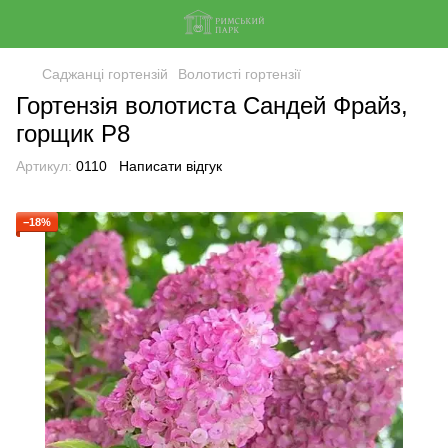
Саджанці гортензій
Волотисті гортензії
Гортензія волотиста Сандей Фрайз,
горщик Р8
Артикул:
0110
Написати відгук
−18%