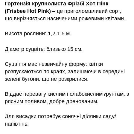
Гортензія крупнолиста Фрізбі Хот Пінк
(Frisbee Hot Pink)
– це приголомшливий сорт,
що вирізняється насиченими рожевими квітами.
Висота рослини: 1,2-1,5 м.
Діаметр суцвіть: близько 15 см.
Суцвіття має незвичайну форму: квітки
розпускаються по краях, залишаючи в середині
зелені бутони, що не розкрилися.
Віддає перевагу кислим і слабокислим
рунтам, з
ґ
рясним поливом, добре дренованим.
Для висадки потребує сонячні ділянки саду/
напівтінь.