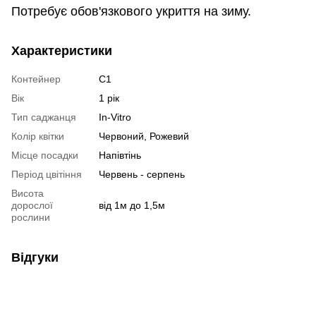
Потребує обов'язкового укриття на зиму.
Характеристики
Контейнер
С1
Вік
1 рік
Тип саджанця
In-Vitro
Колір квітки
Червоний, Рожевий
Місце посадки
Напівтінь
Період цвітіння
Червень - серпень
Висота
дорослої
від 1м до 1,5м
рослини
Відгуки