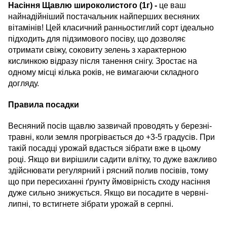
Насіння Щавлю широколистого (1г) -
це ваш
найнадійніший постачальник найперших весняних
вітамінів! Цей класичний ранньостиглий сорт ідеально
підходить для підзимового посіву, що дозволяє
отримати свіжу, соковиту зелень з характерною
кислинкою відразу після танення снігу. Зростає на
одному місці кілька років, не вимагаючи складного
догляду.
Правила посадки
Весняний посів щавлю зазвичай проводять у березні-
травні, коли земля прогрівається до +3-5 градусів. При
такій посадці урожай вдасться зібрати вже в цьому
році. Якщо ви вирішили садити влітку, то дуже важливо
здійснювати регулярний і рясний полив посівів, тому
що при пересиханні ґрунту ймовірність сходу насіння
дуже сильно знижується. Якщо ви посадите в червні-
липні, то встигнете зібрати урожай в серпні.