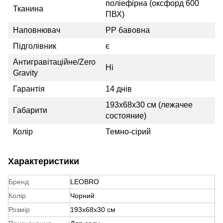
поліефірна (оксфорд 600
Тканина
ПВХ)
Наповнювач
PP бавовна
Підголівник
є
Антигравітаційне/Zero
Ні
Gravity
Гарантія
14 днів
193х68х30 см (лежачее
Габарити
состояние)
Колір
Темно-сірий
Характеристики
Бренд
LEOBRO
Колір
Чорний
Розмір
193х68х30 см