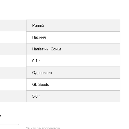
Ранній
Насіння
Напівтінь, Сонце
0.1 г
Однорічник
GL Seeds
5-8 г
р
Увійти за допомогою