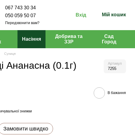
067 743 30 34
Мій кошик
Вхід
050 059 50 07
Передзвонити вам?
Добрива та
Сад
Насіння
х
ЗЗР
Город
Суниця
і Ананасна (0.1г)
Артикул
7255
В бажання
ичувальної знижки
Замовити швидко