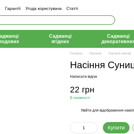
а
Гарантії
Угода користувача
Статті
аджанці
Саджанці
Саджанці
лодових
ягідних
декоративни
Головна
Насіння
Насіння овочів
Насіння Суниц
Написати відгук
22 грн
В наявності
Увійти
для відображення накоп
%
Купити