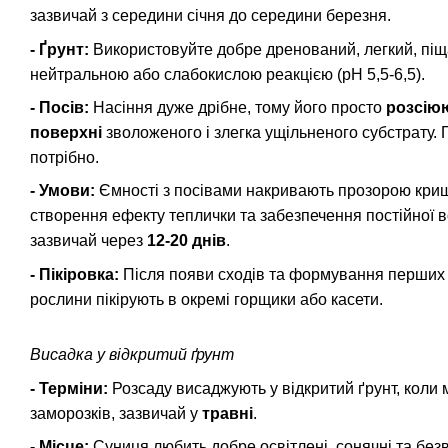
зазвичай з середини січня до середини березня.
- Ґрунт:
Використовуйте добре дренований, легкий, піщ
нейтральною або слабокислою реакцією (pH 5,5-6,5).
- Посів:
Насіння дуже дрібне, тому його просто
розсію
поверхні
зволоженого і злегка ущільненого субстрату.
потрібно.
- Умови:
Ємності з посівами накривають прозорою криш
створення ефекту теплички та забезпечення постійної в
зазвичай через
12-20 днів
.
- Пікіровка:
Після появи сходів та формування перших 
рослини пікірують в окремі горщики або касети.
Висадка у відкритий ґрунт
- Терміни:
Розсаду висаджують у відкритий ґрунт, коли 
заморозків, зазвичай у
травні
.
- Місце:
Суниця любить добре освітлені, сонячні та безв