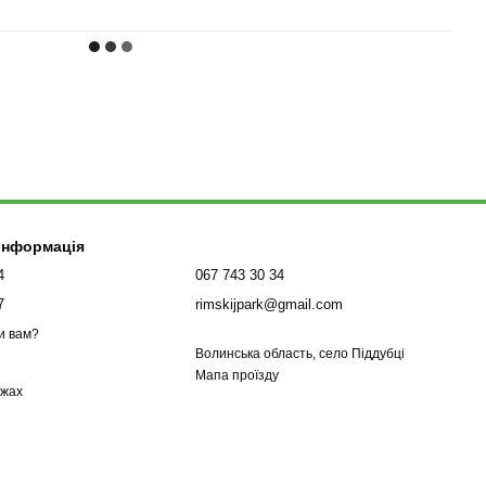
 інформація
4
067 743 30 34
7
rimskijpark@gmail.com
и вам?
Волинська область, село Піддубці
Мапа проїзду
ежах