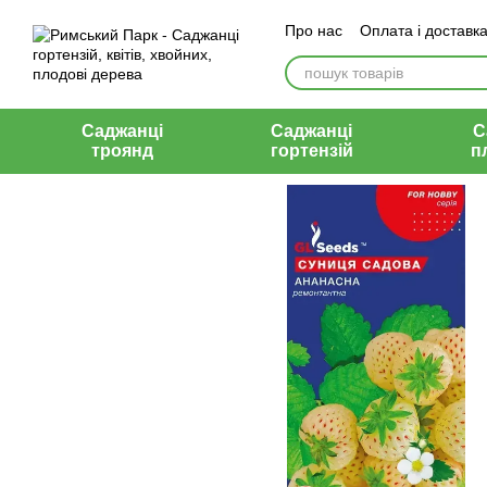
Перейти до основного контенту
Про нас
Оплата і доставк
Відгуки
Контакти
Саджанці
Саджанці
С
троянд
гортензій
п