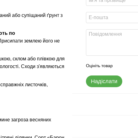
аний або супіщаний ґрунт з
ють по
 Присипати землею його не
кою, склом або плівкою для
Оцініть товар
ологості. Сходи з'являються
Надіслати
справжніх листочків,
мине загроза весняних
ітряні ділянки. Сорт «Барон