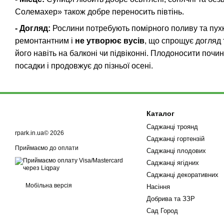
Солемахер» також добре переносить півтінь.
- Догляд:
Рослини потребують помірного поливу та пухко
ремонтантним і
не утворює вусів
, що спрощує догляд
його навіть на балконі чи підвіконні. Плодоносити почи
посадки і продовжує до пізньої осені.
Каталог
Саджанці троянд
rpark.in.ua© 2026
Саджанці гортензій
Приймаємо до оплати
Саджанці плодових
Саджанці ягідних
Саджанці декоративних
Мобільна версія
Насіння
Добрива та ЗЗР
Сад Город