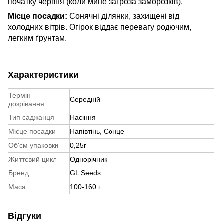
початку червня (коли мине загроза заморозків).
Місце посадки:
Сонячні ділянки, захищені від
холодних вітрів. Огірок віддає перевагу родючим,
легким ґрунтам.
Характеристики
Термін
Середній
дозрівання
Тип саджанця
Насіння
Місце посадки
Напівтінь, Сонце
Об'єм упаковки
0,25г
Життєвий цикл
Однорічник
Бренд
GL Seeds
Маса
100-160 г
Відгуки