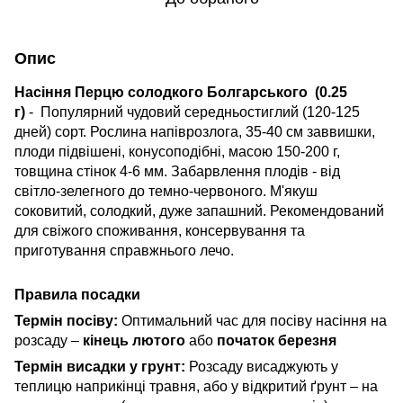
Опис
Насіння Перцю солодкого Болгарського (0.25
г)
-
Популярний чудовий середньостиглий (120-125
дней) сорт. Рослина напіврозлога, 35-40 см заввишки,
плоди підвішені, конусоподібні, масою 150-200 г,
товщина стінок 4-6 мм. Забарвлення плодів - від
світло-зелегного до темно-червоного. М'якуш
соковитий, солодкий, дуже запашний. Рекомендований
для свіжого споживання, консервування та
приготування справжнього лечо.
Правила посадки
Термін посіву:
Оптимальний час для посіву насіння на
розсаду –
кінець лютого
або
початок березня
Термін висадки у грунт:
Розсаду висаджують у
теплицю наприкінці травня, або у відкритий ґрунт – на