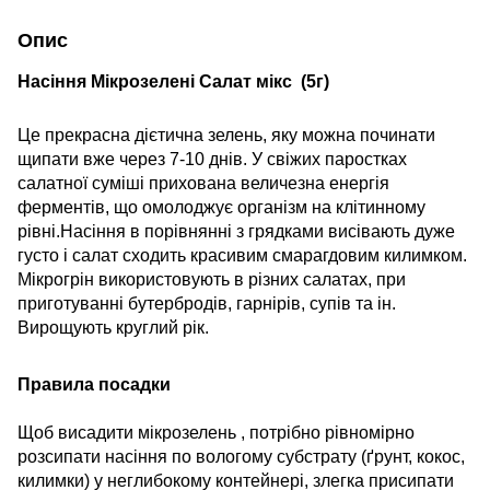
Опис
Насіння Мікрозелені Салат мiкс (5г)
Це прекрасна дієтична зелень, яку можна починати
щипати вже через 7-10 днів. У свіжих паростках
салатної суміші прихована величезна енергія
ферментів, що омолоджує організм на клітинному
рівні.Насіння в порівнянні з грядками висівають дуже
густо і салат сходить красивим смарагдовим килимком.
Мікрогрін використовують в різних салатах, при
приготуванні бутербродів, гарнірів, супів та ін.
Вирощують круглий рік.
Правила посадки
Щоб висадити мікрозелень , потрібно рівномірно
розсипати насіння по вологому субстрату (ґрунт, кокос,
килимки) у неглибокому контейнері, злегка присипати